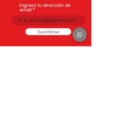
Ingresa tu dirección de
email
Suscribirse
Comp
añía
Empezar
Contác
tan
os
Nosot
ros
Clie
ntes
Em
pleos
Blog
Sevilla
Pl. Vil
lasís, 2, 41003 Sevilla
Málaga
Av de S
or Teresa Prat, 15, 29003
Málaga