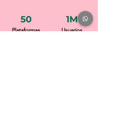
50
1M
Plataformas
Usuarios
compatibles
activos al día
¿Preparado para
iniciar tu viaje?
Prueba gratuita