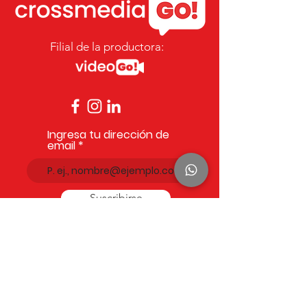
Filial de la productora:
Ingresa tu dirección de
email
Suscribirse
Comp
añía
Empezar
Contác
tan
os
Nosot
ros
Clie
ntes